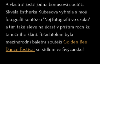
A vlastně ještě jedna bonusová soutěž. 
Skvělá Estherka Kubesová vyhrála s mojí 
fotografií soutěž o "Nej fotografii ve skoku" 
a tím také slevu na účast v příštím ročníku 
tanečního klání. Pořadatelem byla 
mezinárodní baletní soutěží 
Golden Bee 
Dance Festival
 se sídlem ve Švýcarsku!