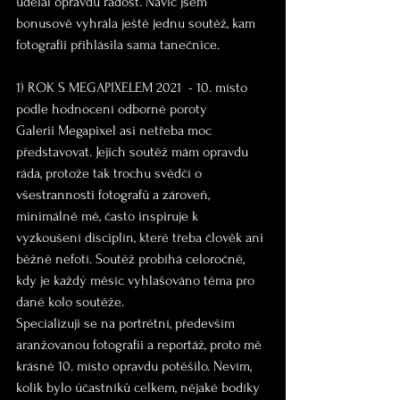
udělal opravdu radost. Navíc jsem 
bonusově vyhrála ještě jednu soutěž, kam 
fotografii přihlásila sama tanečnice.
1) ROK S MEGAPIXELEM 2021  - 10. místo 
podle hodnocení odborné poroty
Galerii Megapixel asi netřeba moc 
představovat. Jejich soutěž mám opravdu 
ráda, protože tak trochu svědčí o 
všestrannosti fotografů a zároveň, 
minimálně mě, často inspiruje k 
vyzkoušení disciplín, které třeba člověk ani 
běžně nefotí. Soutěž probíhá celoročně, 
kdy je každý měsíc vyhlašováno téma pro 
dané kolo soutěže.
Specializuji se na portrétní, především 
aranžovanou fotografii a reportáž, proto mě 
krásné 10. místo opravdu potěšilo. Nevím, 
kolik bylo účastníků celkem, nějaké bodíky 