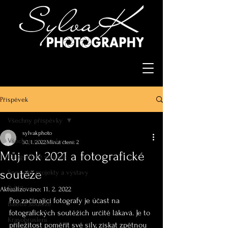
Příspěvek
Všechny příspěvky
sylvakphoto
Všechny příspěvky
30. 1. 2022
Minut čtení: 2
Můj rok 2021 a fotografické
Fotografické soutěže
soutěže
Speciální projekty a výstavy
Publikace
Aktualizováno:
11. 2. 2022
Pro začínající fotografy je účast na 
Baletní soutěže
fotografických soutěžích určitě lákavá. Je to 
Krasobruslení
příležitost poměřit své síly, získat zpětnou 