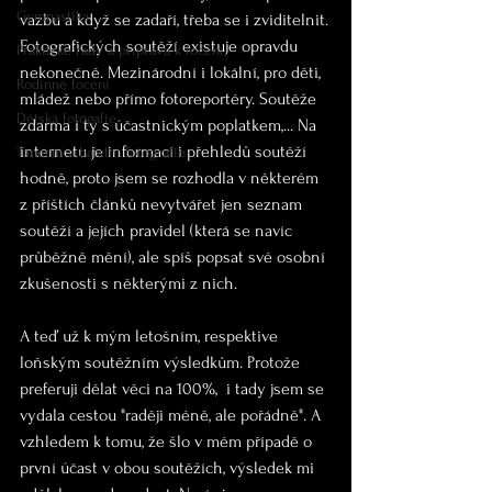
Gymnastika
vazbu a když se zadaří, třeba se i zviditelnit.
Fotografických soutěží existuje opravdu 
Praktické rady a příprava k focení
nekonečně. Mezinárodní i lokální, pro děti, 
Rodinné focení
mládež nebo přímo fotoreportéry. Soutěže 
Dětská fotogafie
zdarma i ty s účastnickým poplatkem,... Na 
internetu je informací i přehledů soutěží 
Taneční a baletní fotografie
hodně, proto jsem se rozhodla v některém 
z příštích článků nevytvářet jen seznam 
soutěží a jejích pravidel (která se navíc 
průběžně mění), ale spíš popsat své osobní 
zkušenosti s některými z nich.
A teď už k mým letošním, respektive 
loňským soutěžním výsledkům. Protože 
preferuji dělat věci na 100%,  i tady jsem se 
vydala cestou "raději méně, ale pořádně". A 
vzhledem k tomu, že šlo v mém případě o 
první účast v obou soutěžích, výsledek mi 